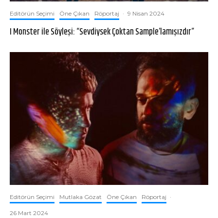
Editörün Seçimi
Öne Çıkan
Röportaj
·
9 Nisan 2024
I Monster ile Söyleşi: “Sevdiysek Çoktan Sample’lamışızdır”
Editörün Seçimi
Mutlaka Gözat
Öne Çıkan
Röportaj
·
26 Mart 2024