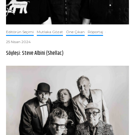
Editörün Seçimi
Mutlaka Gözat
Öne Çıkan
Röportaj
·
25 Nisan 2024
Söyleşi: Steve Albini (Shellac)