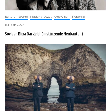
Editörün Seçimi
Mutlaka Gözat
Öne Çıkan
Röportaj
·
15 Nisan 2024
Söyleşi: Blixa Bargeld (Einstürzende Neubauten)