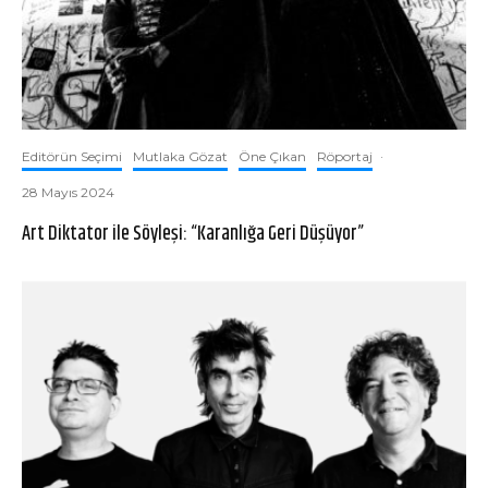
Editörün Seçimi
Mutlaka Gözat
Öne Çıkan
Röportaj
·
28 Mayıs 2024
Art Diktator ile Söyleşi: “Karanlığa Geri Düşüyor”