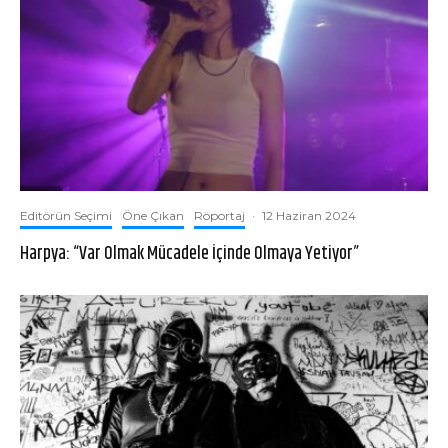
Editörün Seçimi
Öne Çıkan
Röportaj
·
12 Haziran 2024
Harpya: “Var Olmak Mücadele İçinde Olmaya Yetiyor”