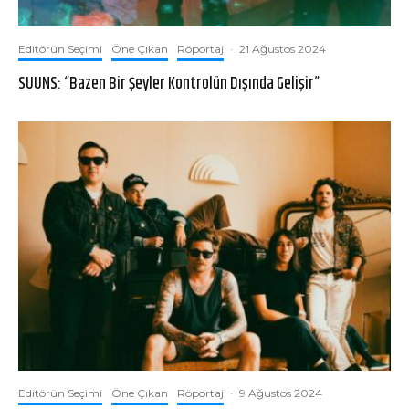
Editörün Seçimi
Öne Çıkan
Röportaj
·
21 Ağustos 2024
SUUNS: “Bazen Bir Şeyler Kontrolün Dışında Gelişir”
Editörün Seçimi
Öne Çıkan
Röportaj
·
9 Ağustos 2024