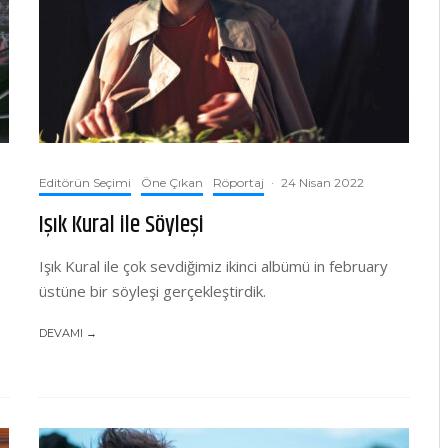
Editörün Seçimi
Öne Çıkan
Röportaj
·
24 Nisan 2022
Işık Kural ile Söyleşi
Işık Kural ile çok sevdiğimiz ikinci albümü in february
üstüne bir söyleşi gerçekleştirdik.
DEVAMI →