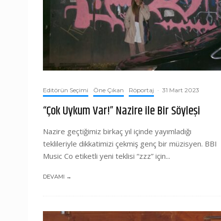
Editörün Seçimi
Öne Çıkan
Röportaj
·
31 Mart 2023
“Çok Uykum Var!” Nazire ile Bir Söyleşi
Nazire geçtiğimiz birkaç yıl içinde yayımladığı
teklileriyle dikkatimizi çekmiş genç bir müzisyen. BBI
Music Co etiketli yeni teklisi “zzz” için...
DEVAMI →