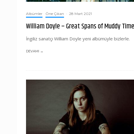
Albümler
Öne Çıkan
·
28 Mart 2021
William Doyle – Great Spans of Muddy Tim
İngiliz sanatçı William Doyle yeni albümüyle bizlerle.
DEVAMI →