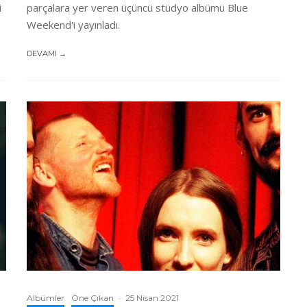
i
parçalara yer veren üçüncü stüdyo albümü Blue
Weekend'i yayınladı.
DEVAMI →
Albümler
Öne Çıkan
·
25 Nisan 2021