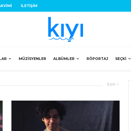
AKVIMI
İLETIŞIM
LAR
MÜZISYENLER
ALBÜMLER
RÖPORTAJ
SEÇKI
Son