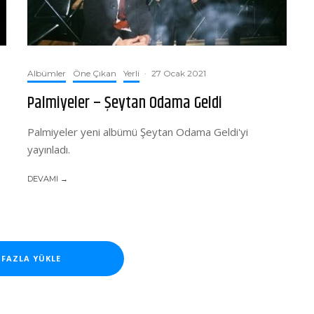
Albümler
Öne Çıkan
Yerli
·
27 Ocak 2021
Palmiyeler – Şeytan Odama Geldi
Palmiyeler yeni albümü Şeytan Odama Geldi'yi
yayınladı.
DEVAMI →
 FAZLA YÜKLE