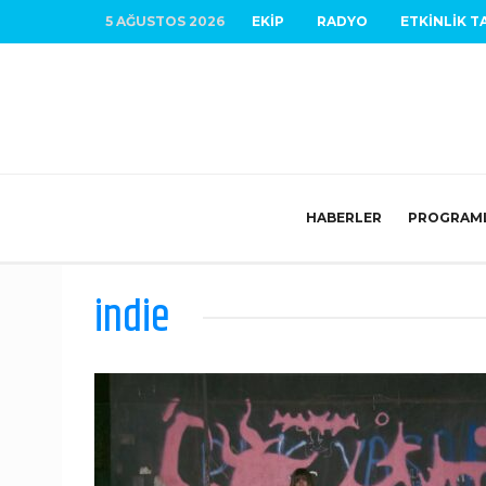
5 AĞUSTOS 2026
EKIP
RADYO
ETKINLIK T
HABERLER
PROGRAM
indie