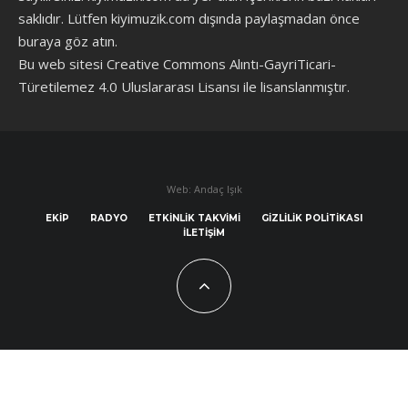
saklıdır. Lütfen kiyimuzik.com dışında paylaşmadan önce
buraya göz atın
.
Bu web sitesi Creative Commons Alıntı-GayriTicari-
Türetilemez 4.0 Uluslararası Lisansı ile lisanslanmıştır.
Web: Andaç Işık
EKIP
RADYO
ETKINLIK TAKVIMI
GIZLILIK POLITIKASI
İLETIŞIM