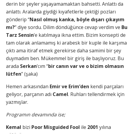
derin bir şeyler yaşayamamaktan bahsetti. Anlattı da
anlattı. Aralarda giydiği kıyafetlerle çektiği pozları
gönderip “
Nasıl olmuş kanka, böyle dışarı çıkayım
mı?
” diye sordu. Dilim döndüğünce cevap verdim ve
Bu
Tarz Sensin
‘e katılmaya ikna ettim. Bizim konsepti de
tam olarak anlamamış ki arabesk bir kuple ile karşıma
çıktı ama itiraf etmek gerekirse daha samimi bir şey
duymadım ben. Mükemmel bir giriş ile başlıyoruz. Bu
arada
Serkan
‘cım “
bir canın var ve o bizim olmasın
lütfen
” (şaka)
Hemen arkasından
Emir ve Erim’den
kendi parçaları
geliyor, parçanın adı
Camel
. Ruhları tellendirmek için
yazmışlar.
Programın devamında ise;
Kemal
bizi
Poor Misguided Fool
ile
2001
yılına