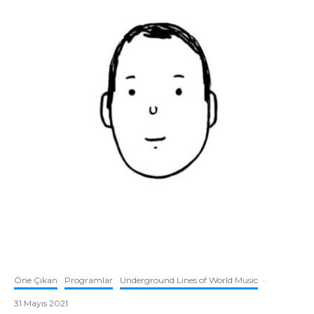
Öne Çıkan
Programlar
Underground Lines of World Music
·
31 Mayıs 2021