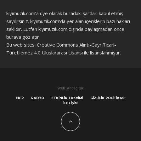
kiyimuzik.com’a üye olarak
buradaki şartları
kabul etmiş
sayılırsınız. kiyimuzik.com’da yer alan içeriklerin bazı hakları
saklıdır. Lütfen kiyimuzik.com dışında paylaşmadan önce
buraya göz atın
.
Bu web sitesi Creative Commons Alıntı-GayriTicari-
Türetilemez 4.0 Uluslararası Lisansı ile lisanslanmıştır.
Web: Andaç Işık
EKIP
RADYO
ETKINLIK TAKVIMI
GIZLILIK POLITIKASI
İLETIŞIM