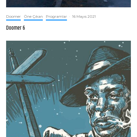
Doomer
Öne Çıkan
Programlar
·
16 Mayıs 2021
Doomer 6