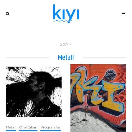
Son
Metal!
Metal!
Öne Çıkan
Programlar