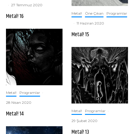
·
27 Temmuz 2020
Metal!
Öne Çıkan
Programlar
Metal! 16
·
11 Haziran 2020
Metal! 15
Metal!
Programlar
·
28 Nisan 2020
Metal!
Programlar
·
Metal! 14
29 Şubat 2020
Metal! 13