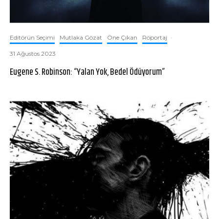
Editörün Seçimi
Mutlaka Gözat
Öne Çıkan
Röportaj
·
31 Ağustos 2023
Eugene S. Robinson: “Yalan Yok, Bedel Ödüyorum”