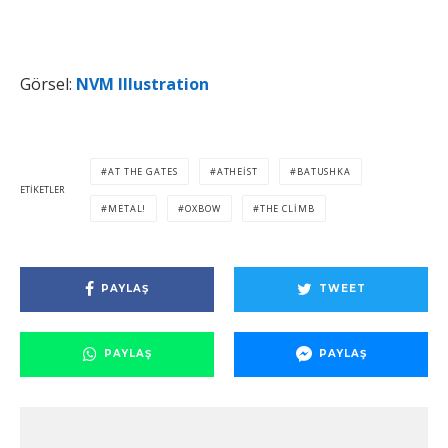
Görsel:
NVM Illustration
AT THE GATES
ATHEIST
BATUSHKA
ETIKETLER
METAL!
OXBOW
THE CLIMB
PAYLAŞ
TWEET
PAYLAŞ
PAYLAŞ