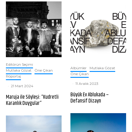
Editörün Seçimi
Albümler
Mutlaka Gözat
Mutlaka Gözat
Öne Çıkan
Öne Çıkan
Röportaj
·
11 Aralık 2023
·
21 Mart 2024
Büyük Ev Ablukada –
Maruja ile Söyleşi: “Kudretli
Defansif Dizayn
Karanlık Duygular”