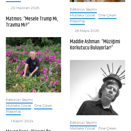
·
20 Haziran 2025
Editörün Seçimi
Mutlaka Gözat
Öne Çıkan
Matmos: “Mesele Trump Mı,
Röportaj
Travma Mı?”
·
26 Mayıs 2025
Maddie Ashman: “Müziğimi
Korkutucu Buluyorlar!”
Editörün Seçimi
Mutlaka Gözat
Öne Çıkan
Röportaj
·
1 Kasım 2024
Editörün Seçimi
Mutlaka Gözat
Öne Çıkan