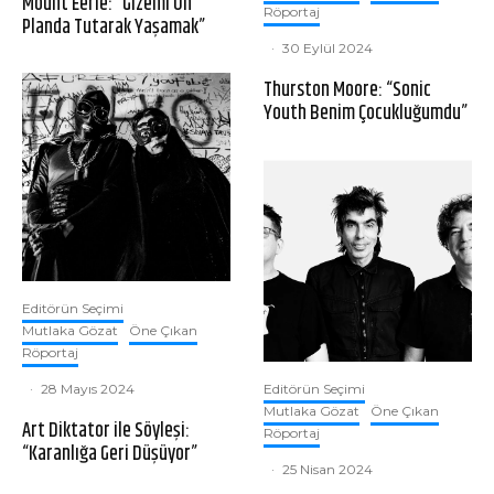
Mount Eerie: “Gizemi Ön
Röportaj
Planda Tutarak Yaşamak”
·
30 Eylül 2024
Thurston Moore: “Sonic
Youth Benim Çocukluğumdu”
Editörün Seçimi
Mutlaka Gözat
Öne Çıkan
Röportaj
Editörün Seçimi
·
28 Mayıs 2024
Mutlaka Gözat
Öne Çıkan
Art Diktator ile Söyleşi:
Röportaj
“Karanlığa Geri Düşüyor”
·
25 Nisan 2024