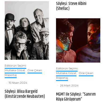
Söyleşi: Steve Albini
(Shellac)
Editörün Seçimi
Editörün Seçimi
Mutlaka Gözat
Öne Çıkan
Mutlaka Gözat
Öne Çıkan
Röportaj
Röportaj
·
15 Nisan 2024
·
26 Mart 2024
Söyleşi: Blixa Bargeld
MGMT ile Söyleşi: “Sanırım
(Einstürzende Neubauten)
Rüya Görüyorum”