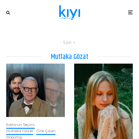
Son
Mutlaka Gözat
Editörün Seçimi
Mutlaka Gözat
Öne Çıkan
Röportaj