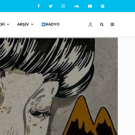
ÇKI
ARŞIV
RADYO