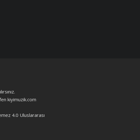
ırsınız.
ütfen kiyimuzik.com
emez 4.0 Uluslararası