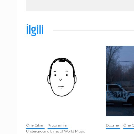
İlgili
Öne Çıkan
Programlar
Doomer
Öne Ç
Underground Lines of World Music