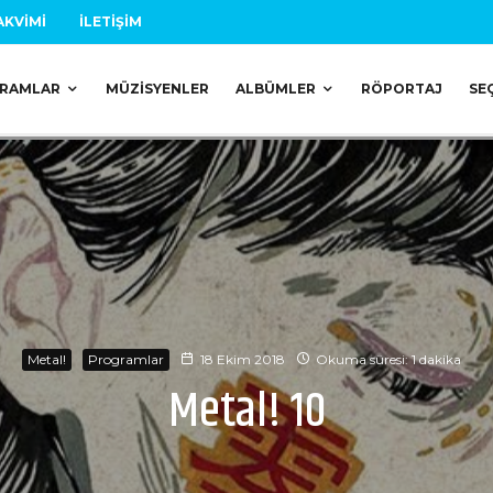
AKVIMI
İLETIŞIM
RAMLAR
MÜZISYENLER
ALBÜMLER
RÖPORTAJ
SE
Metal!
Programlar
18 Ekim 2018
Okuma süresi: 1 dakika
Metal! 10