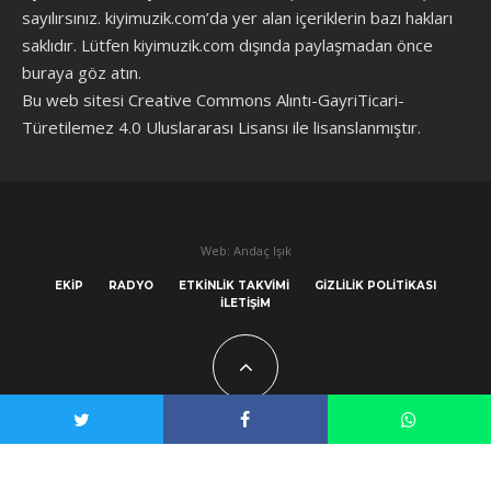
sayılırsınız. kiyimuzik.com’da yer alan içeriklerin bazı hakları
saklıdır. Lütfen kiyimuzik.com dışında paylaşmadan önce
buraya göz atın
.
Bu web sitesi Creative Commons Alıntı-GayriTicari-
Türetilemez 4.0 Uluslararası Lisansı ile lisanslanmıştır.
Web: Andaç Işık
EKIP
RADYO
ETKINLIK TAKVIMI
GIZLILIK POLITIKASI
İLETIŞIM