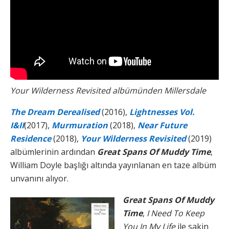
Your Wilderness Revisited albümünden Millersdale
The Dream Derealised
(2016),
Lightnesses Vol.
I&II
(2017),
Murmuration
(2018),
Near Future
Residence
(2018),
Your Wilderness Revisited
(2019)
albümlerinin ardından
Great Spans Of Muddy Time
,
William Doyle başlığı altında yayınlanan en taze albüm
unvanını alıyor.
Great Spans Of Muddy
Time
,
I Need To Keep
You In My Life
ile sakin