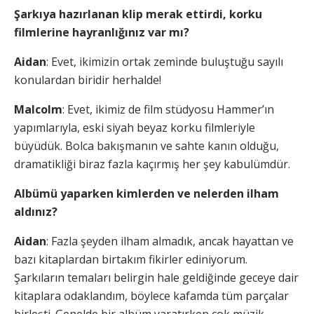
Şarkıya hazırlanan klip merak ettirdi, korku
filmlerine hayranlığınız var mı?
Aidan
: Evet, ikimizin ortak zeminde buluştuğu sayılı
konulardan biridir herhalde!
Malcolm
: Evet, ikimiz de film stüdyosu Hammer’ın
yapımlarıyla, eski siyah beyaz korku filmleriyle
büyüdük. Bolca bakışmanın ve sahte kanın olduğu,
dramatikliği biraz fazla kaçırmış her şey kabulümdür.
Albümü yaparken kimlerden ve nelerden ilham
aldınız?
Aidan
: Fazla şeyden ilham almadık, ancak hayattan ve
bazı kitaplardan birtakım fikirler ediniyorum.
Şarkıların temaları belirgin hale geldiğinde geceye dair
kitaplara odaklandım, böylece kafamda tüm parçalar
birleşti. Genelde bir albüm yaratırken çok müzik