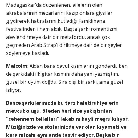
Madagaskar’da düzenlenen, ailelerin ölen
akrabalarının mezarlarını kazıp onlara giysiler
giydirerek hatıralarını kutladığı Famidihana
festivalinden ilham aldık. Başta şarkı romantizmi
alevlendirmeye dair bir metafordu, ancak çok
geçmeden Arab Strap’i diriltmeye dair de bir şeyler
söylemeye başladı.
Malcolm
: Aidan bana davul kısımlarını gönderdi, ben
de şarkıdaki ilk gitar kısmını daha yeni yazmıştım,
güzel bir uyum doğdu. Sıra dışı bir şarkı, ama güzel
işliyor.
Bence şarkılarınızda bu tarz haletiruhiyelerin
mevcut oluşu, öteden beri size yakıştırılan
“cehennem tellalları” lakabını hayli meşru kılıyor.
Müziğinizde ve sözlerinizde var olan kıyameti ve
kara mizahı aynı anda tasvir ediyor. Başka bir