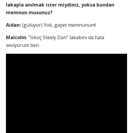
lakapla anılmak ister miydiniz, yoksa bundan
memnun musunuz?
Aidan:
(gülüyor) Yok, gayet memnunum!
Malcolm
: “İskoç Steely Dan” lakabını da hala
seviyorum ben.