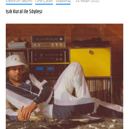
Editörün Seçimi
Öne Çıkan
Röportaj
·
24 Nisan 2022
Işık Kural ile Söyleşi