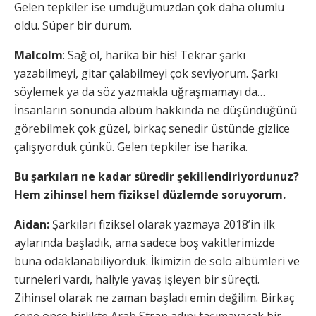
Gelen tepkiler ise umduğumuzdan çok daha olumlu
oldu. Süper bir durum.
Malcolm
: Sağ ol, harika bir his! Tekrar şarkı
yazabilmeyi, gitar çalabilmeyi çok seviyorum. Şarkı
söylemek ya da söz yazmakla uğraşmamayı da…
İnsanların sonunda albüm hakkında ne düşündüğünü
görebilmek çok güzel, birkaç senedir üstünde gizlice
çalışıyorduk çünkü. Gelen tepkiler ise harika.
Bu şarkıları ne kadar süredir şekillendiriyordunuz?
Hem zihinsel hem fiziksel düzlemde soruyorum.
Aidan:
Şarkıları fiziksel olarak yazmaya 2018’in ilk
aylarında başladık, ama sadece boş vakitlerimizde
buna odaklanabiliyorduk. İkimizin de solo albümleri ve
turneleri vardı, haliyle yavaş işleyen bir süreçti.
Zihinsel olarak ne zaman başladı emin değilim. Birkaç
sene önce birlikte Arab Strap adını taşımayacak bir