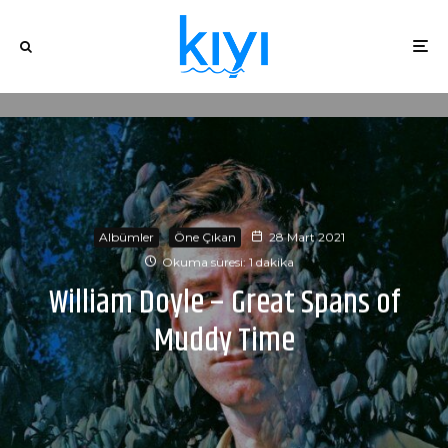
Albümler
Öne Çıkan
28 Mart 2021
Okuma süresi: 1 dakika
William Doyle – Great Spans of
Muddy Time