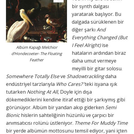
bir synth dalgası
yaratarak başlıyor. Bu
dalgada sürüklenen bir
diğer şarkı
And
Everything Changed (But
I Feel Alright)
ise
Albüm Kapağı Melchior
hataların ardından biraz
d’Hondecoeter- The Floating
Feather
daha umut vermeye
meyilli bir gitar solosu.
Somewhere Totally Else
ve
Shadowtrackling
daha
endüstriyel tarzlarıyla
Who Cares?
‘teki isyana ışık
tutarken
Nothing At All
, Doyle için dışa
dökemediklerini kendine itiraf ettiği bir şarkıymış gibi
görünüyor. Albüm bir yandan akıp giderken
Semi
Bionic
hislerin sahteliğinin hüzünlü ve çarpıcı bir
anımsatıcısı rolünü üstleniyor.
Theme For Muddy Time
bir yerde albümün mottosunu temsil ediyor, yani içten