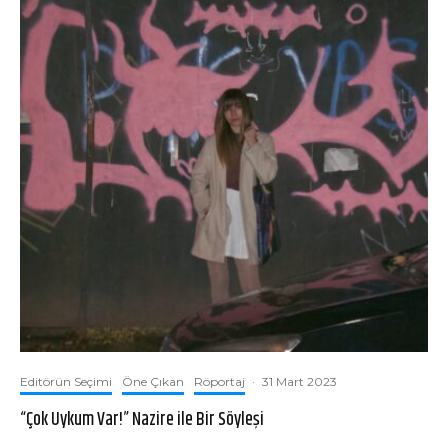
Editörün Seçimi
Öne Çıkan
Röportaj
·
31 Mart 2023
“Çok Uykum Var!” Nazire ile Bir Söyleşi