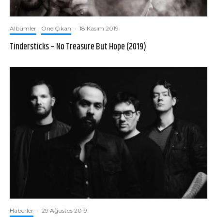
Albümler
Öne Çıkan
·
18 Kasım 2019
Tindersticks – No Treasure But Hope (2019)
Haberler
·
29 Ağustos 2019