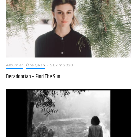
Albümler
Öne Çıkan
·
5 Ekim 2020
Deradoorian – Find The Sun