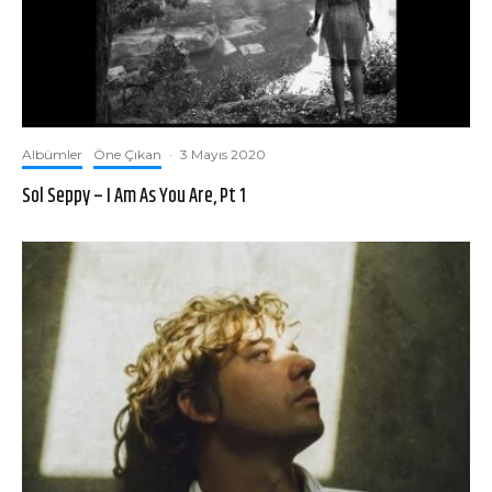
Albümler
Öne Çıkan
·
3 Mayıs 2020
Sol Seppy – I Am As You Are, Pt 1