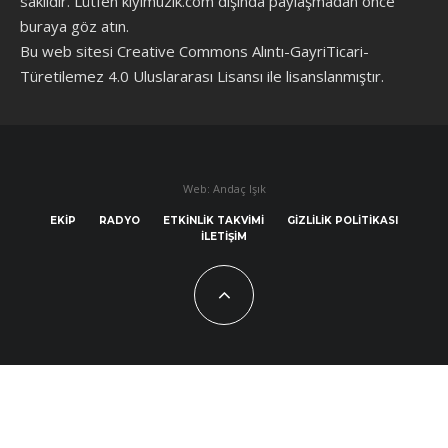
saklıdır. Lütfen kiyimuzik.com dışında paylaşmadan önce
buraya göz atın
.
Bu web sitesi Creative Commons Alıntı-GayriTicari-
Türetilemez 4.0 Uluslararası Lisansı ile lisanslanmıştır.
Web: Andaç Işık
EKIP
RADYO
ETKINLIK TAKVIMI
GIZLILIK POLITIKASI
İLETIŞIM