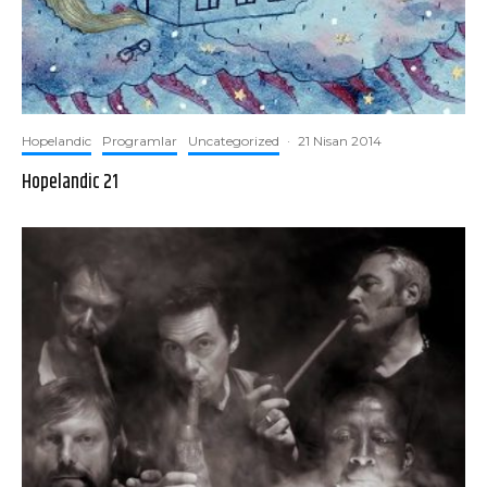
Hopelandic
Programlar
Uncategorized
·
21 Nisan 2014
Hopelandic 21