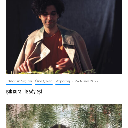
Editörün Seçimi
Öne Çıkan
Röportaj
·
24 Nisan 2022
Işık Kural ile Söyleşi