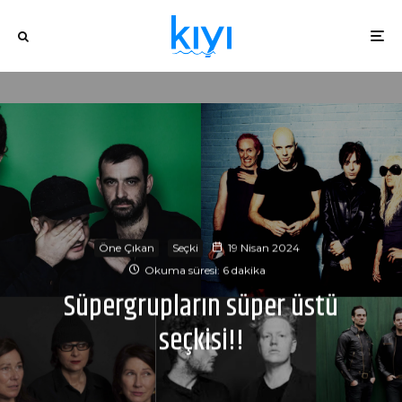
Öne Çıkan
Seçki
19 Nisan 2024
Okuma süresi: 6 dakika
Süpergrupların süper üstü
seçkisi!!