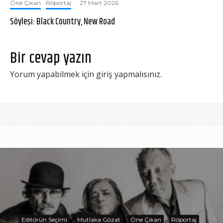
Öne Çıkan
Röportaj
·
27 Mart 2026
Söyleşi: Black Country, New Road
Bir cevap yazın
Yorum yapabilmek için
giriş yapmalısınız
.
Editörün Seçimi
Mutlaka Gözat
Öne Çıkan
Röportaj