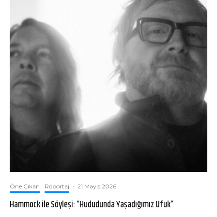
Öne Çıkan
Röportaj
·
21 Mayıs 2026
Hammock ile Söyleşi: “Hududunda Yaşadığımız Ufuk”