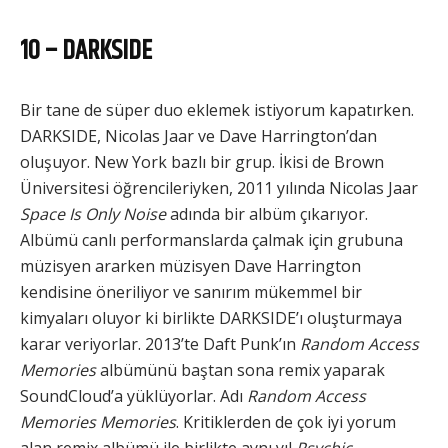
10 – DARKSIDE
Bir tane de süper duo eklemek istiyorum kapatırken.
DARKSIDE, Nicolas Jaar ve Dave Harrington’dan
oluşuyor. New York bazlı bir grup. İkisi de Brown
Üniversitesi öğrencileriyken, 2011 yılında Nicolas Jaar
Space Is Only Noise
adında bir albüm çıkarıyor.
Albümü canlı performanslarda çalmak için grubuna
müzisyen ararken müzisyen Dave Harrington
kendisine öneriliyor ve sanırım mükemmel bir
kimyaları oluyor ki birlikte DARKSIDE’ı oluşturmaya
karar veriyorlar. 2013’te Daft Punk’ın
Random Access
Memories
albümünü baştan sona remix yaparak
SoundCloud’a yüklüyorlar. Adı
Random Access
Memories Memories
. Kritiklerden de çok iyi yorum
alan remix albümü ile birlikte aynı yıl
Psychic