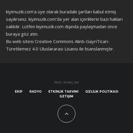
kiyimuzik.com’a üye olarak
buradaki şartları
kabul etmiş
sayılırsınız. kiyimuzik.com’da yer alan içeriklerin bazı hakları
saklıdır. Lütfen kiyimuzik.com dışında paylaşmadan önce
buraya göz atın
.
Bu web sitesi Creative Commons Alıntı-GayriTicari-
Türetilemez 4.0 Uluslararası Lisansı ile lisanslanmıştır.
Web: Andaç Işık
EKIP
RADYO
ETKINLIK TAKVIMI
GIZLILIK POLITIKASI
İLETIŞIM