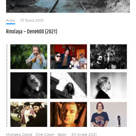
Arşiv
·
27 Eylül 2021
Rinxlaya – Denek00 (2021)
Mutlaka Gözat
Öne Çıkan
Seçki
·
30 Aralık 2021