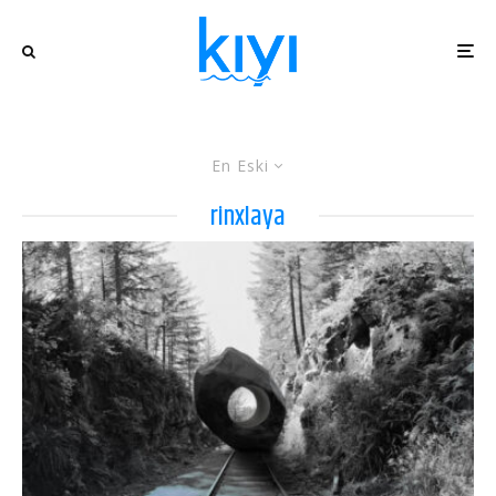
En Eski
rinxlaya