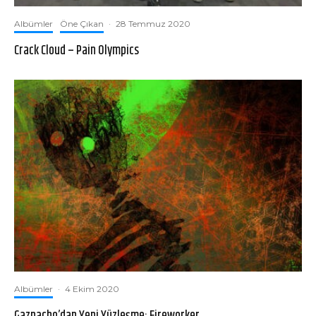
Albümler
Öne Çıkan
·
28 Temmuz 2020
Crack Cloud – Pain Olympics
Albümler
·
4 Ekim 2020
Gazpacho’dan Yeni Yüzleşme: Fireworker