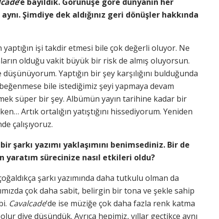
lcade
‘e bayıldık. Görünüşe göre dünyanın her
 aynı. Şimdiye dek aldığınız geri dönüşler hakkında
aptığın işi takdir etmesi bile çok değerli oluyor. Ne
nların olduğu vakit büyük bir risk de almış oluyorsun.
ye düşünüyorum. Yaptığın bir şey karşılığını bulduğunda
 beğenmese bile istediğimiz şeyi yapmaya devam
mek süper bir şey. Albümün yayın tarihine kadar bir
erken… Artık ortalığın yatıştığını hissediyorum. Yeniden
de çalışıyoruz.
 bir şarkı yazımı yaklaşımını benimsediniz. Bir de
yaratım sürecinize nasıl etkileri oldu?
ı çoğaldıkça şarkı yazımında daha tutkulu olman da
ımızda çok daha sabit, belirgin bir tona ve şekle sahip
bi.
Cavalcade
‘de ise müziğe çok daha fazla renk katma
lur diye düşündük. Ayrıca hepimiz, yıllar geçtikçe aynı