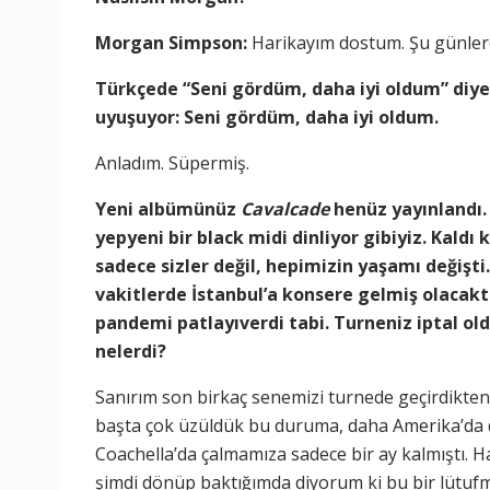
Morgan Simpson:
Harikayım dostum. Şu günlerd
Türkçede “Seni gördüm, daha iyi oldum” diye
uyuşuyor: Seni gördüm, daha iyi oldum.
Anladım. Süpermiş.
Yeni albümünüz
Cavalcade
henüz yayınlandı
yepyeni bir black midi dinliyor gibiyiz. Kald
sadece sizler değil, hepimizin yaşamı değişti
vakitlerde İstanbul’a konsere gelmiş olacakt
pandemi patlayıverdi tabi. Turneniz iptal ol
nelerdi?
Sanırım son birkaç senemizi turnede geçirdikten 
başta çok üzüldük bu duruma, daha Amerika’da d
Coachella’da çalmamıza sadece bir ay kalmıştı. Hal
şimdi dönüp baktığımda diyorum ki bu bir lütufm