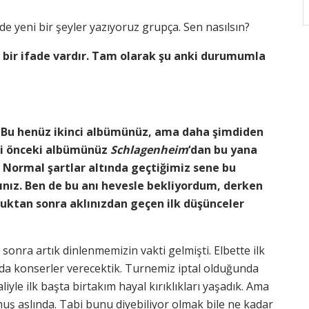
e yeni bir şeyler yazıyoruz grupça. Sen nasılsın?
 bir ifade vardır. Tam olarak şu anki durumumla
. Bu henüz ikinci albümünüz, ama daha şimdiden
ı ki önceki albümünüz
Schlagenheim
‘dan bu yana
. Normal şartlar altında geçtiğimiz sene bu
ınız. Ben de bu anı hevesle bekliyordum, derken
duktan sonra aklınızdan geçen ilk düşünceler
sonra artık dinlenmemizin vakti gelmişti. Elbette ilk
a konserler verecektik. Turnemiz iptal olduğunda
iyle ilk başta birtakım hayal kırıklıkları yaşadık. Ama
uş aslında. Tabi bunu diyebiliyor olmak bile ne kadar