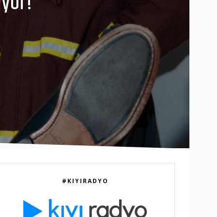
iyor!”
#KIYIRADYO