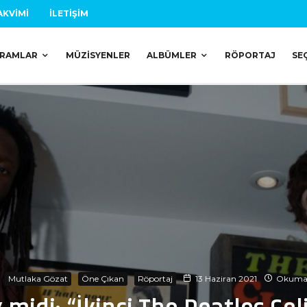
AKVIMI
İLETIŞIM
RAMLAR
MÜZISYENLER
ALBÜMLER
RÖPORTAJ
SE
Mutlaka Gözat
Öne Çıkan
Röportaj
13 Haziran 2021
Okuma s