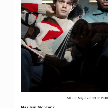
Soldan sağa: Cameron Pict
Nasılsın Morgan?