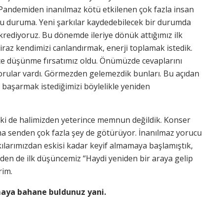
 Pandemiden inanılmaz kötü etkilenen çok fazla insan
 bu duruma. Yeni şarkılar kaydedebilecek bir durumda
krediyoruz. Bu dönemde ileriye dönük attığımız ilk
raz kendimizi canlandırmak, enerji toplamak istedik.
ice düşünme fırsatımız oldu. Önümüzde cevaplarını
rular vardı. Görmezden gelemezdik bunları. Bu açıdan
 başarmak istediğimizi böylelikle yeniden
lki de halimizden yeterince memnun değildik. Konser
ama senden çok fazla şey de götürüyor. İnanılmaz yorucu
kılarımızdan eskisi kadar keyif almamaya başlamıştık,
üzden de ilk düşüncemiz “Haydi yeniden bir araya gelip
rim.
aya bahane buldunuz yani.