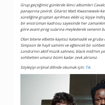
Grup geçtiğimiz günlerde ikinci albümleri Cavalc
panayırına çevirdi. Gitarist Matt Kwasniewski-Kel
süreliğine gruptan ayrılması ekibi üç kişiye indi
bir enstrüman kadrosu sayesinde her zamankinde
göre avant-prog sularına meylederek senenin baş
Olan bitene elbette kayıtsız kalamadık ve gruba
Simpson ile hayli samimi ve eğlenceli bir sohbe
Londra’nın aktif müzik sahnesi, black midi’nin
sohbetten umarız bizim kadar zevk alırsınız.
Söyleşiyi orijinal dilinde okumak için:
Tık
.