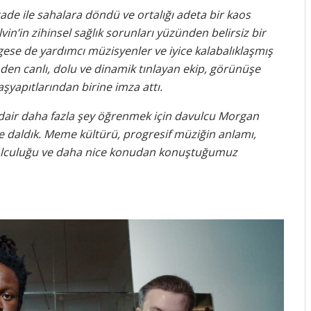
ade ile sahalara döndü ve ortalığı adeta bir kaos
vin’in zihinsel sağlık sorunları yüzünden belirsiz bir
rgese de yardımcı müzisyenler ve iyice kalabalıklaşmış
n canlı, dolu ve dinamik tınlayan ekip, görünüşe
yapıtlarından birine imza attı.
 dair daha fazla şey öğrenmek için davulcu Morgan
te daldık. Meme kültürü, progresif müziğin anlamı,
 yolculuğu ve daha nice konudan konuştuğumuz