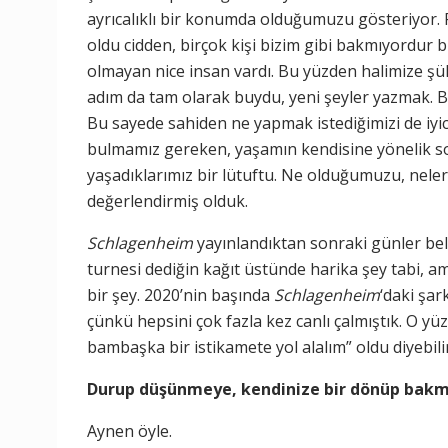
ayrıcalıklı bir konumda olduğumuzu gösteriyor.
oldu cidden, birçok kişi bizim gibi bakmıyordur
olmayan nice insan vardı. Bu yüzden halimize şü
adım da tam olarak buydu, yeni şeyler yazmak. Bi
Bu sayede sahiden ne yapmak istediğimizi de iy
bulmamız gereken, yaşamın kendisine yönelik so
yaşadıklarımız bir lütuftu. Ne olduğumuzu, neler
değerlendirmiş olduk.
Schlagenheim
yayınlandıktan sonraki günler be
turnesi dediğin kağıt üstünde harika şey tabi, 
bir şey.
2020’nin başında
Schlagenheim
‘daki şar
çünkü hepsini çok fazla kez canlı çalmıştık. O y
bambaşka bir istikamete yol alalım” oldu diyebili
Durup düşünmeye, kendinize bir dönüp bakm
Aynen öyle.