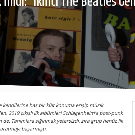
 midi: “İkinci The Beatles Gel
nde kendilerine has bir kült konuma erişip müzik
en. 2019 çıkışlı ilk albümleri Schlagenheim’a post-punk
n de. Tanımlara sığınmak yetersizdi, zira grup henüz ilk
yaratmayı başarmıştı.