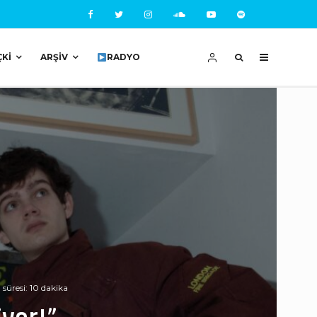
ÇKI
ARŞIV
RADYO
üresi: 10 dakika