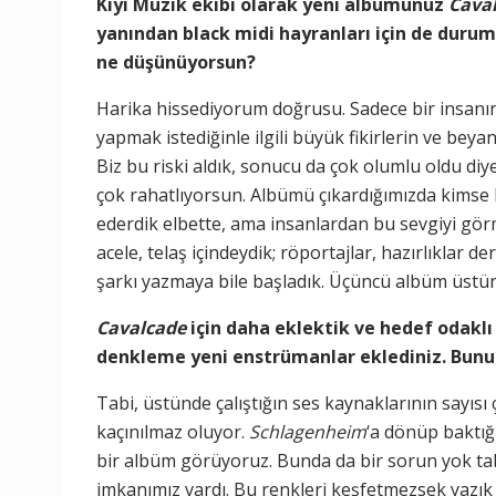
Kıyı Müzik ekibi olarak yeni albümünüz
Cava
yanından black midi hayranları için de durum
ne düşünüyorsun?
Harika hissediyorum doğrusu. Sadece bir insanın y
yapmak istediğinle ilgili büyük fikirlerin ve beya
Biz bu riski aldık, sonucu da çok olumlu oldu di
çok rahatlıyorsun. Albümü çıkardığımızda kimse
ederdik elbette, ama insanlardan bu sevgiyi gör
acele, telaş içindeydik; röportajlar, hazırlıklar d
şarkı yazmaya bile başladık. Üçüncü albüm üstün
Cavalcade
için daha eklektik ve hedef odaklı
denkleme yeni enstrümanlar eklediniz. Bunun 
Tabi, üstünde çalıştığın ses kaynaklarının sayıs
kaçınılmaz oluyor.
Schlagenheim
‘a dönüp baktığ
bir albüm görüyoruz. Bunda da bir sorun yok ta
imkanımız vardı. Bu renkleri keşfetmezsek yazık o