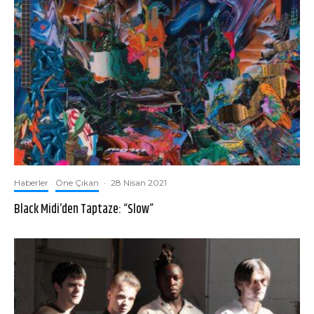
Haberler
Öne Çıkan
·
28 Nisan 2021
Black Midi’den Taptaze: “Slow”