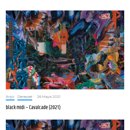
Arşiv
Deneysel
·
26 Mayıs 2021
black midi – Cavalcade (2021)