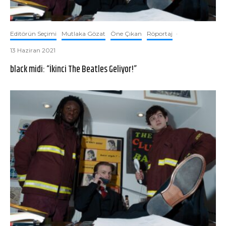
Editörün Seçimi
Mutlaka Gözat
Öne Çıkan
Röportaj
·
13 Haziran 2021
black midi: “İkinci The Beatles Geliyor!”