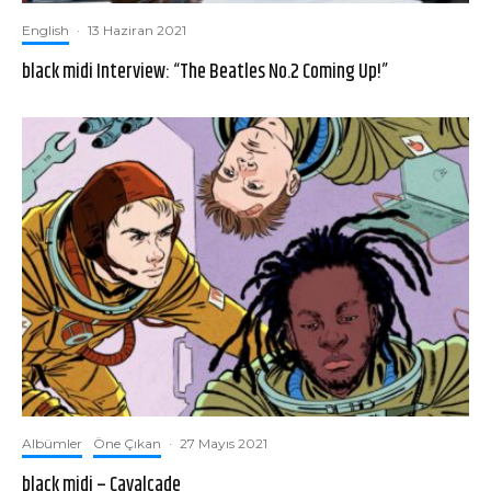
English
·
13 Haziran 2021
black midi Interview: “The Beatles No.2 Coming Up!”
Albümler
Öne Çıkan
·
27 Mayıs 2021
black midi – Cavalcade