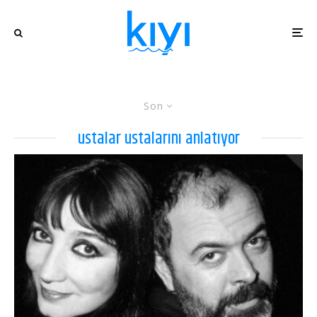
Son
ustalar ustalarını anlatıyor