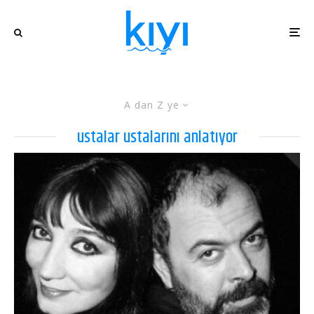
A dan Z ye
ustalar ustalarını anlatıyor