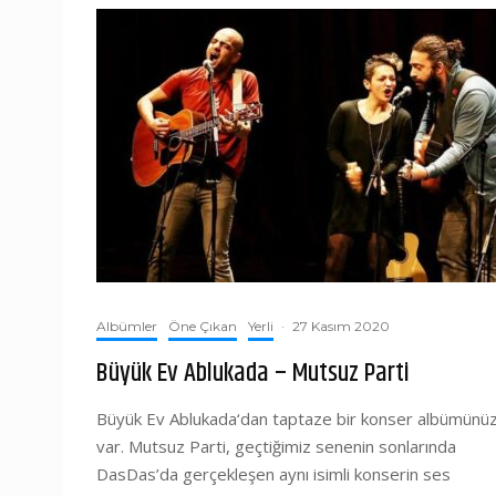
Albümler
Öne Çıkan
Yerli
·
27 Kasım 2020
Büyük Ev Ablukada – Mutsuz Parti
Büyük Ev Ablukada‘dan taptaze bir konser albümünü
var. Mutsuz Parti, geçtiğimiz senenin sonlarında
DasDas’da gerçekleşen aynı isimli konserin ses