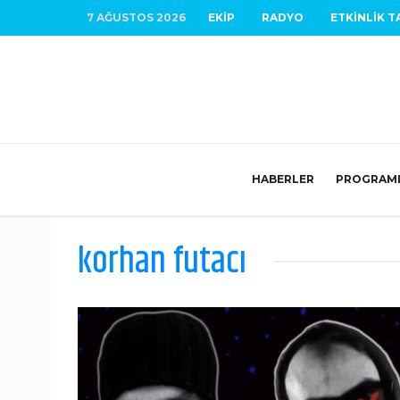
7 AĞUSTOS 2026
EKIP
RADYO
ETKINLIK T
HABERLER
PROGRAM
korhan futacı