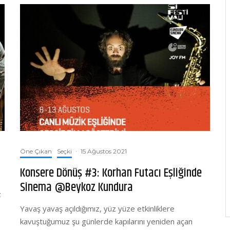
Öne Çıkan
Seçki
·
15 Ağustos 2021
Konsere Dönüş #3: Korhan Futacı Eşliğinde
Sinema @Beykoz Kundura
z
Yavaş yavaş açıldığımız, yüz yüze etkinliklere
kavuştuğumuz şu günlerde kapılarını yeniden açan