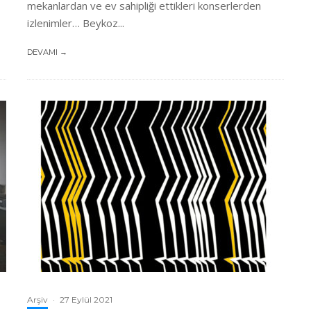
mekanlardan ve ev sahipliği ettikleri konserlerden
izlenimler… Beykoz...
DEVAMI →
Arşiv
·
27 Eylül 2021