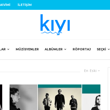
AKVIMI
İLETIŞIM
LAR
MÜZISYENLER
ALBÜMLER
RÖPORTAJ
SEÇKI
En Eski