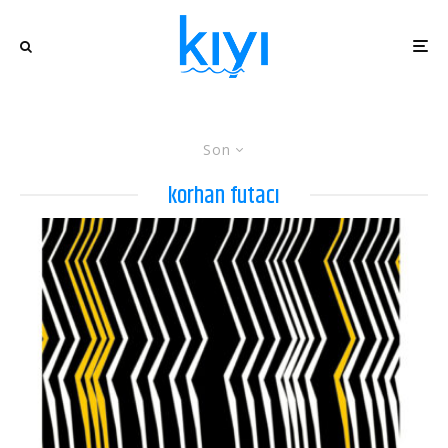
Son
korhan futacı