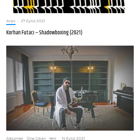
Arşiv
·
27 Eylül 2021
Korhan Futacı – Shadowboxing (2021)
Albümler
Öne Çıkan
Yerli
·
14 Eylül 2021