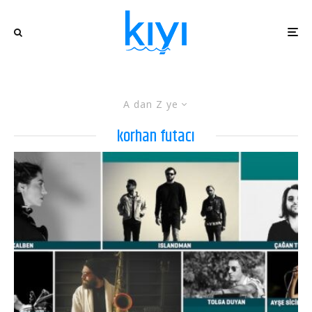
A dan Z ye
korhan futacı