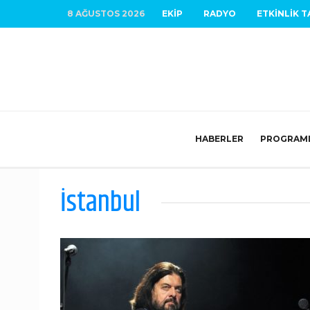
8 AĞUSTOS 2026
EKIP
RADYO
ETKINLIK T
HABERLER
PROGRAM
İstanbul