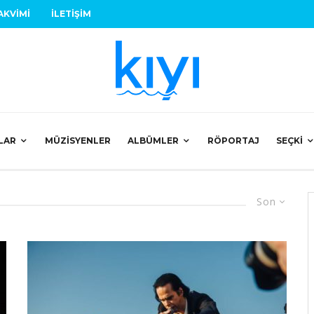
AKVIMI
İLETIŞIM
LAR
MÜZISYENLER
ALBÜMLER
RÖPORTAJ
SEÇKI
Son