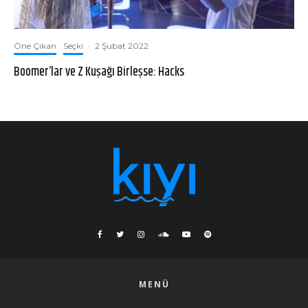
Öne Çıkan
Seçki
·
2 Şubat 2022
Boomer’lar ve Z Kuşağı Birleşse: Hacks
MENÜ