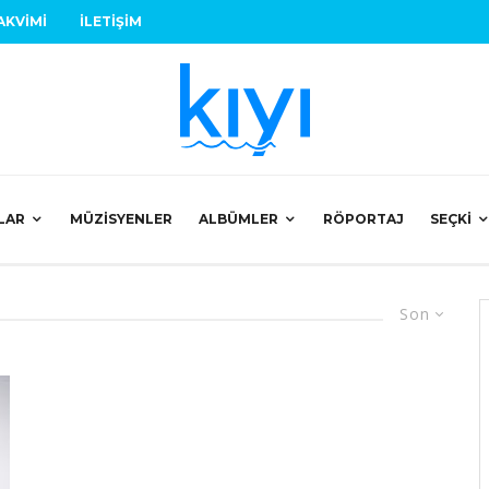
AKVIMI
İLETIŞIM
LAR
MÜZISYENLER
ALBÜMLER
RÖPORTAJ
SEÇKI
Son