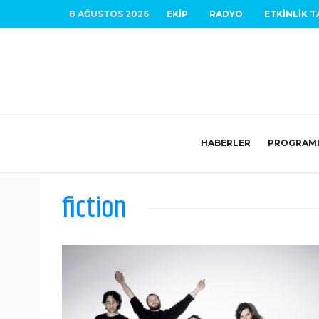
8 AĞUSTOS 2026
EKIP
RADYO
ETKINLIK T
HABERLER
PROGRAM
fiction