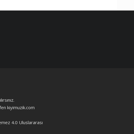
ırsınız.
ütfen kiyimuzik.com
emez 4.0 Uluslararası