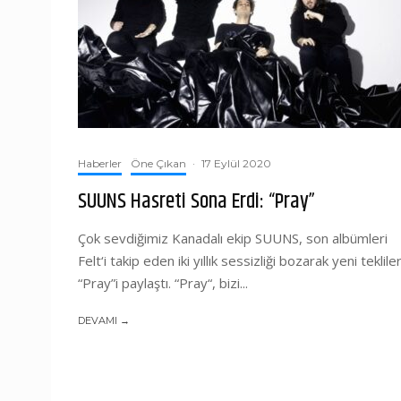
Haberler
Öne Çıkan
·
17 Eylül 2020
SUUNS Hasreti Sona Erdi: “Pray”
Çok sevdiğimiz Kanadalı ekip SUUNS, son albümleri
Felt‘i takip eden iki yıllık sessizliği bozarak yeni tekliler
“Pray”i paylaştı. “Pray“, bizi...
DEVAMI →