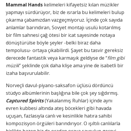
Mammal Hands
kelimeleri kifayetsiz kılan müzikler
yapmayı sürdürüyor, biz de ısrarla bu kelimeleri bulup
çıkarma çabamızdan vazgeçmiyoruz. İçinde çok sayıda
anlamlar barındıran, Sovyet montajı usulü kotarılmış
bir film sahnesi çağ ötesi bir icat sayesinde notaya
dönüştürülse böyle şeyler -belki biraz daha
tempolusu- ortaya çıkabilirdi. Şayet bu tasvir gereksiz
derecede fantastik veya karmaşık geldiyse de “
film gibi
müzik
” şeklinde çok daha klişe ama yine de isabetli bir
izaha başvurulabilir.
Norveçli davul-piyano-saksafon üçlüsü dördüncü
stüdyo albümlerinin başlığına bile çok şey sığdırmış.
Captured Spirits
(Yakalanmış Ruhlar) içinde aynı
evren kubbesi altında ateş böcekleri gibi havada
uçuşan, fazlasıyla canlı ve kesinlikle hatıra sahibi
kompozisyon örgüleri barındırıyor. O ışıltılı canlılarla