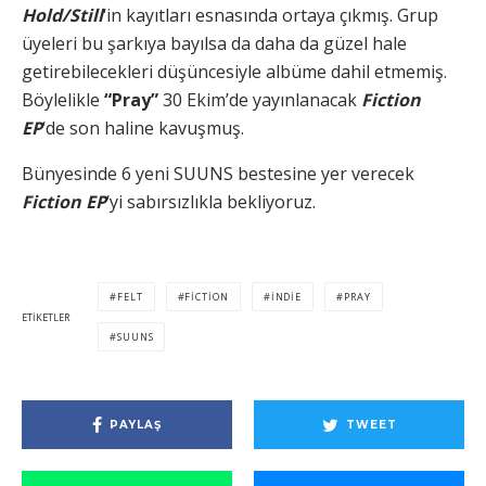
Hold/Still
‘in kayıtları esnasında ortaya çıkmış. Grup
üyeleri bu şarkıya bayılsa da daha da güzel hale
getirebilecekleri düşüncesiyle albüme dahil etmemiş.
Böylelikle
“Pray”
30 Ekim’de yayınlanacak
Fiction
EP
‘de son haline kavuşmuş.
Bünyesinde 6 yeni SUUNS bestesine yer verecek
Fiction EP
‘yi sabırsızlıkla bekliyoruz.
FELT
FICTION
INDIE
PRAY
ETIKETLER
SUUNS
PAYLAŞ
TWEET