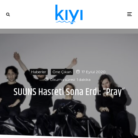
Haberler
Öne Çıkan
17 Eylül 2020
Okuma süresi: 1 dakika
SUUNS Hasreti Sona Erdi: “Pray”