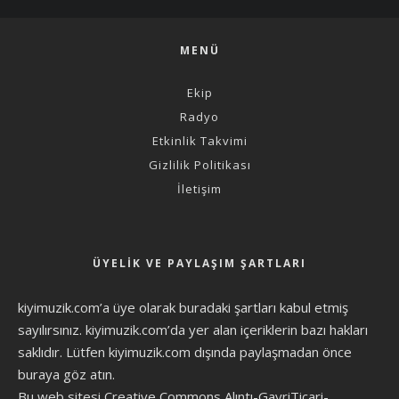
MENÜ
Ekip
Radyo
Etkinlik Takvimi
Gizlilik Politikası
İletişim
ÜYELIK VE PAYLAŞIM ŞARTLARI
kiyimuzik.com’a üye olarak
buradaki şartları
kabul etmiş
sayılırsınız. kiyimuzik.com’da yer alan içeriklerin bazı hakları
saklıdır. Lütfen kiyimuzik.com dışında paylaşmadan önce
buraya göz atın
.
Bu web sitesi Creative Commons Alıntı-GayriTicari-