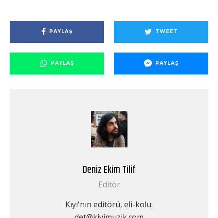
PAYLAŞ
TWEET
PAYLAŞ
PAYLAŞ
Deniz Ekim Tilif
Editör
Kıyı'nın editörü, eli-kolu.
det@kiyimuzik.com