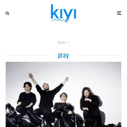
Son
pray