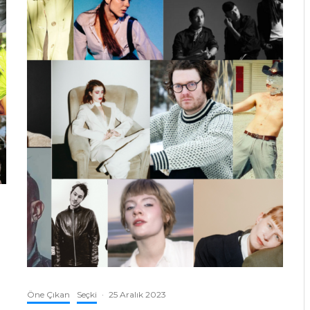
Öne Çıkan
Seçki
·
25 Aralık 2023