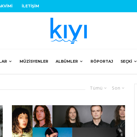
AKVIMI
İLETIŞIM
LAR
MÜZISYENLER
ALBÜMLER
RÖPORTAJ
SEÇKI
Tümü
Son