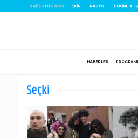
5 AĞUSTOS 2026
EKIP
RADYO
ETKINLIK T
HABERLER
PROGRAM
Seçki