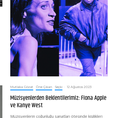
Mutlaka Gözat
Öne Çıkan
Seçki
·
12 Ağustos 2023
Müzisyenlerden Beklentilerimiz: Fiona Apple
ve Kanye West
Müzisyenlerin çoğunluğu sanatları ötesinde kişilikleri