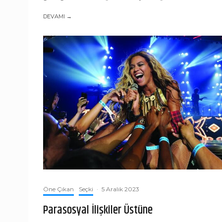
DEVAMI →
Öne Çıkan
Seçki
·
5 Aralık 2023
Parasosyal İlişkiler Üstüne