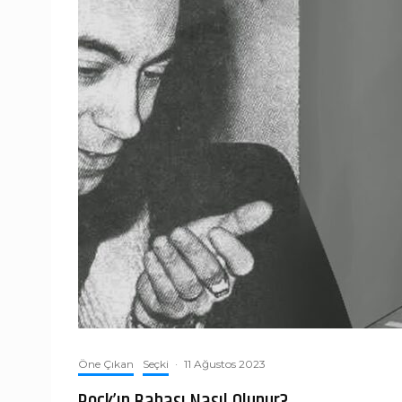
Öne Çıkan
Seçki
·
11 Ağustos 2023