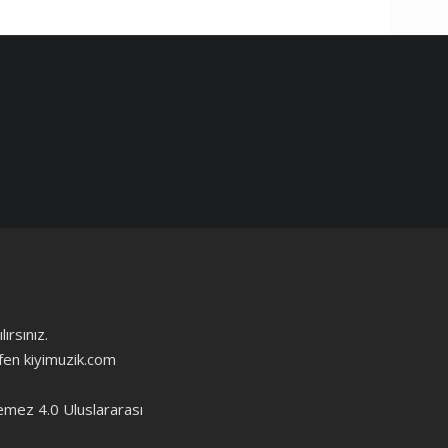
ırsınız.
ütfen kiyimuzik.com
emez 4.0 Uluslararası