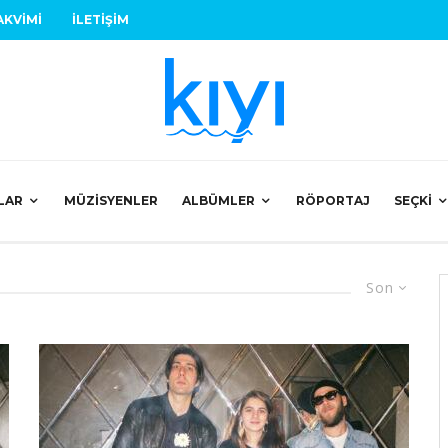
AKVIMI
İLETIŞIM
LAR
MÜZISYENLER
ALBÜMLER
RÖPORTAJ
SEÇKI
Son