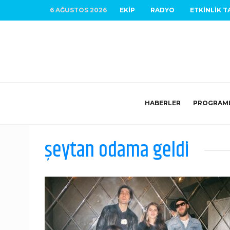
6 AĞUSTOS 2026
EKIP
RADYO
ETKINLIK T
HABERLER
PROGRAM
şeytan odama geldi