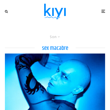
Son
sex macabre