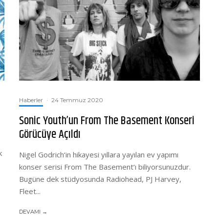
Haberler
·
24 Temmuz 2020
Sonic Youth’un From The Basement Konseri
Görücüye Açıldı
k
Nigel Godrich‘in hikayesi yıllara yayılan ev yapımı
konser serisi From The Basement‘ı biliyorsunuzdur.
Bugüne dek stüdyosunda Radiohead, PJ Harvey,
Fleet...
DEVAMI →