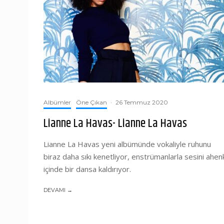
Albümler
Öne Çıkan
·
26 Temmuz 2020
Lianne La Havas- Lianne La Havas
Lianne La Havas yeni albümünde vokaliyle ruhunu
biraz daha sıkı kenetliyor, enstrümanlarla sesini ahen
içinde bir dansa kaldırıyor.
DEVAMI →