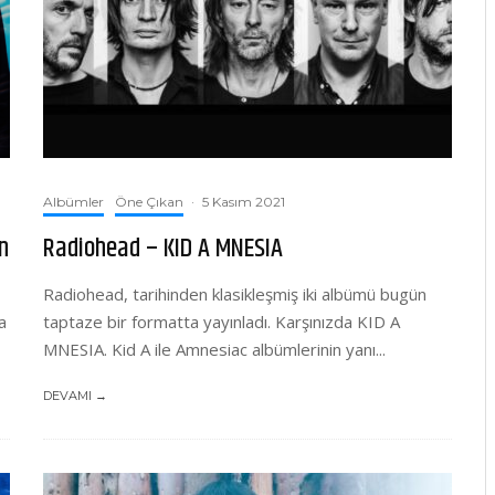
Albümler
Öne Çıkan
·
5 Kasım 2021
n
Radiohead – KID A MNESIA
Radiohead, tarihinden klasikleşmiş iki albümü bugün
a
taptaze bir formatta yayınladı. Karşınızda KID A
MNESIA. Kid A ile Amnesiac albümlerinin yanı...
DEVAMI →