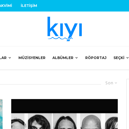
AKVIMI
İLETIŞIM
LAR
MÜZISYENLER
ALBÜMLER
RÖPORTAJ
SEÇKI
Son