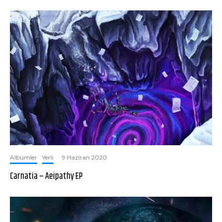
Albümler
Yerli
·
9 Haziran 2020
Carnatia – Aeipathy EP