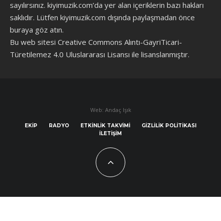
sayılırsınız. kiyimuzik.com’da yer alan içeriklerin bazı hakları
saklıdır. Lütfen kiyimuzik.com dışında paylaşmadan önce
buraya göz atın
.
Bu web sitesi Creative Commons Alıntı-GayriTicari-
Türetilemez 4.0 Uluslararası Lisansı ile lisanslanmıştır.
Web: Andaç Işık
EKIP
RADYO
ETKINLIK TAKVIMI
GIZLILIK POLITIKASI
İLETIŞIM