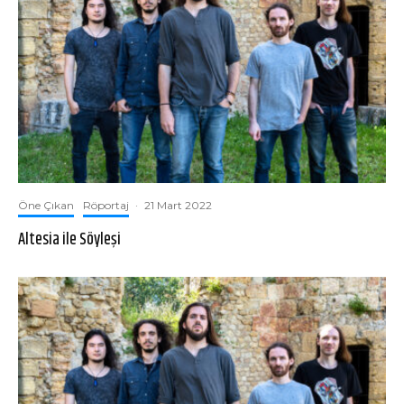
Öne Çıkan
Röportaj
·
21 Mart 2022
Altesia ile Söyleşi