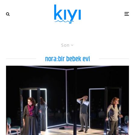
Son
nora:bir bebek evi