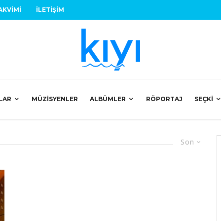
AKVIMI
İLETIŞIM
LAR
MÜZISYENLER
ALBÜMLER
RÖPORTAJ
SEÇKI
Son