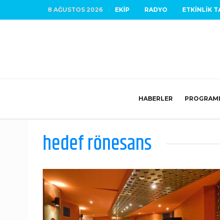
8 AĞUSTOS 2026
EKIP
RADYO
ETKINLIK T
HABERLER
PROGRAM
hedef rönesans