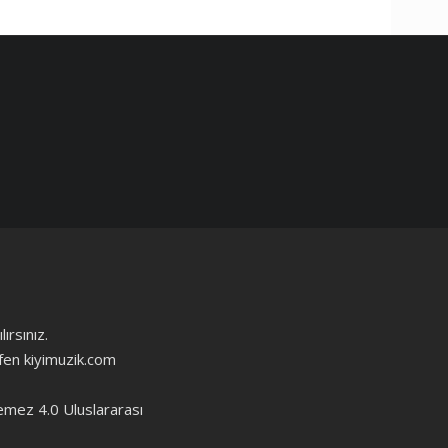
ırsınız.
ütfen kiyimuzik.com
emez 4.0 Uluslararası