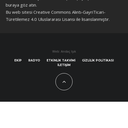
buraya göz atın
.
Bu web sitesi Creative Commons Alıntı-GayriTicari-
Türetilemez 4.0 Uluslararası Lisansı ile lisanslanmıştır.
Web: Andaç Işık
EKIP
RADYO
ETKINLIK TAKVIMI
GIZLILIK POLITIKASI
İLETIŞIM