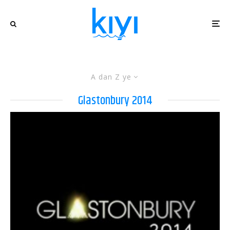
A dan Z ye
Glastonbury 2014