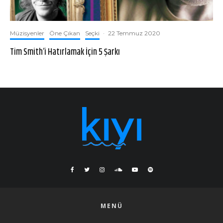
Müzisyenler
Öne Çıkan
Seçki
·
22 Temmuz 2020
Tim Smith’i Hatırlamak İçin 5 Şarkı
MENÜ