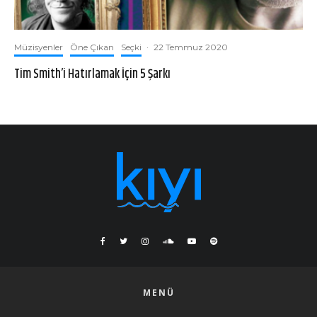
Müzisyenler
Öne Çıkan
Seçki
·
22 Temmuz 2020
Tim Smith’i Hatırlamak İçin 5 Şarkı
MENÜ