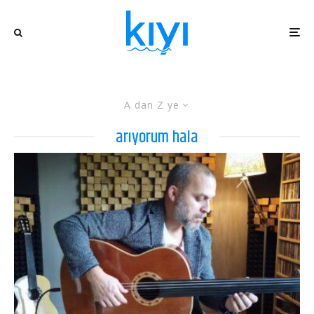
A dan Z ye
arıyorum hala