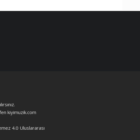
ırsınız.
ütfen kiyimuzik.com
emez 4.0 Uluslararası