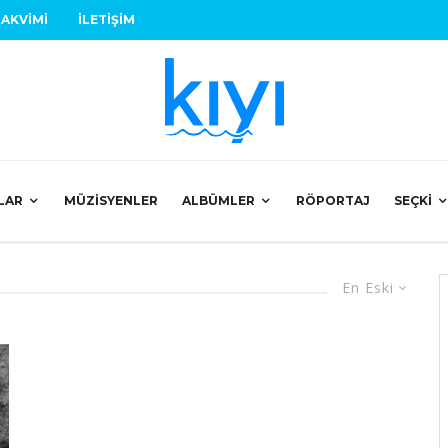
TAKVIMI
İLETIŞIM
LAR
MÜZISYENLER
ALBÜMLER
RÖPORTAJ
SEÇKI
En Eski