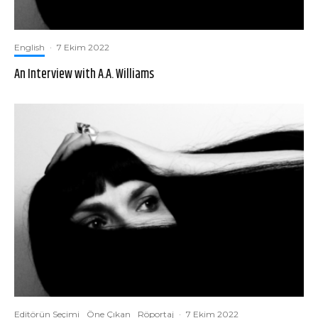
English
·
7 Ekim 2022
An Interview with A.A. Williams
Editörün Seçimi
Öne Çıkan
Röportaj
·
7 Ekim 2022