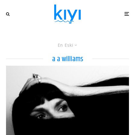
En Eski
a a williams