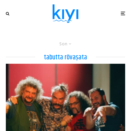
Son
tabutta rövaşata