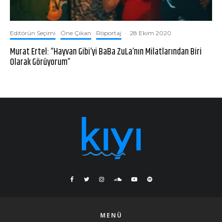
Editörün Seçimi
Öne Çıkan
Röportaj
·
28 Ekim 2020
Murat Ertel: “Hayvan Gibi’yi BaBa ZuLa’nın Milatlarından Biri
Olarak Görüyorum”
MENÜ