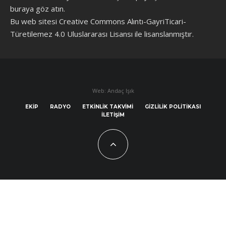
buraya göz atın
.
Bu web sitesi Creative Commons Alıntı-GayriTicari-
Türetilemez 4.0 Uluslararası Lisansı ile lisanslanmıştır.
Web: Andaç Işık
EKIP
RADYO
ETKINLIK TAKVIMI
GIZLILIK POLITIKASI
İLETIŞIM