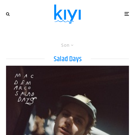
Son
Salad Days