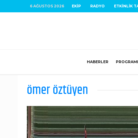
6 AĞUSTOS 2026
EKIP
RADYO
ETKINLIK T
HABERLER
PROGRAM
ömer öztüyen