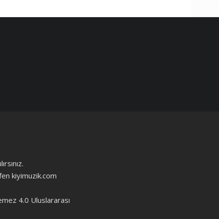
ırsınız.
ütfen kiyimuzik.com
emez 4.0 Uluslararası