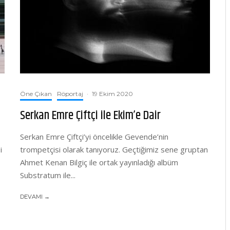
Öne Çıkan
Röportaj
·
19 Ekim 2020
Serkan Emre Çiftçi ile Ekim’e Dair
Serkan Emre Çiftçi’yi öncelikle Gevende’nin
i
trompetçisi olarak tanıyoruz. Geçtiğimiz sene gruptan
Ahmet Kenan Bilgiç ile ortak yayınladığı albüm
Substratum ile...
DEVAMI →