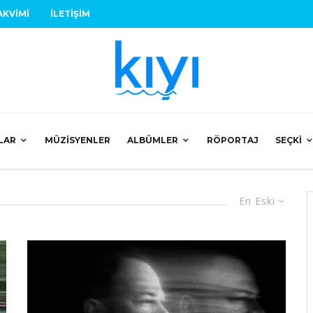
AKVIMI
İLETIŞIM
LAR
MÜZISYENLER
ALBÜMLER
RÖPORTAJ
SEÇKI
En Eski