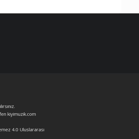
ırsınız.
ütfen kiyimuzik.com
emez 4.0 Uluslararası