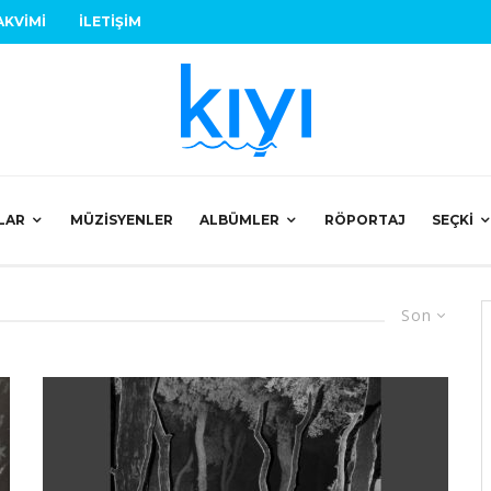
AKVIMI
İLETIŞIM
LAR
MÜZISYENLER
ALBÜMLER
RÖPORTAJ
SEÇKI
Son