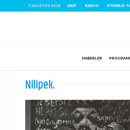
7 AĞUSTOS 2026
EKIP
RADYO
ETKINLIK T
HABERLER
PROGRAM
Nilipek.