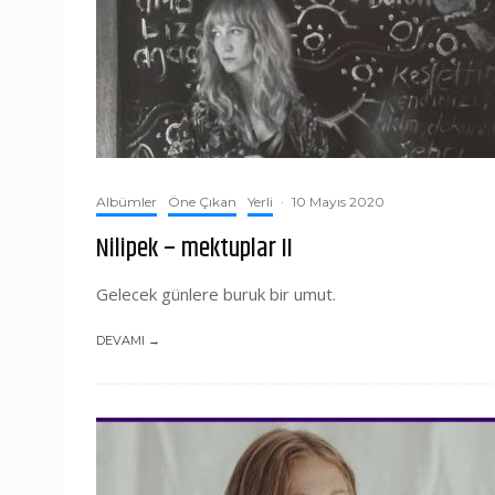
Albümler
Öne Çıkan
Yerli
·
10 Mayıs 2020
Nilipek – mektuplar II
Gelecek günlere buruk bir umut.
DEVAMI →