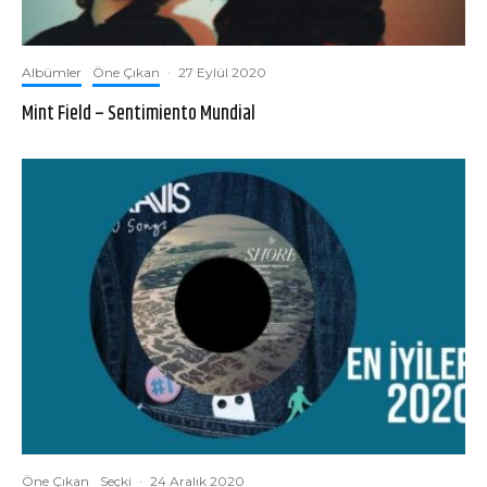
Albümler
Öne Çıkan
·
27 Eylül 2020
Mint Field – Sentimiento Mundial
Öne Çıkan
Seçki
·
24 Aralık 2020