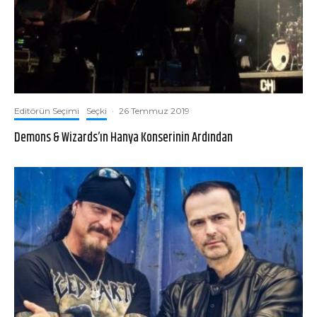
Editörün Seçimi
Seçki
·
26 Temmuz 2019
Demons & Wizards’ın Hanya Konserinin Ardından