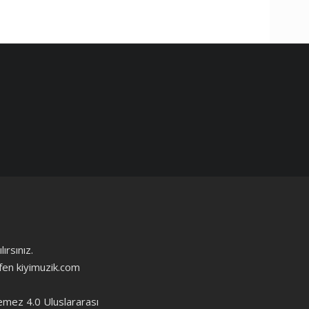
ırsınız.
ütfen kiyimuzik.com
emez 4.0 Uluslararası