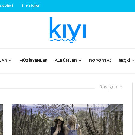
AKVIMI
İLETIŞIM
LAR
MÜZISYENLER
ALBÜMLER
RÖPORTAJ
SEÇKI
Rastgele