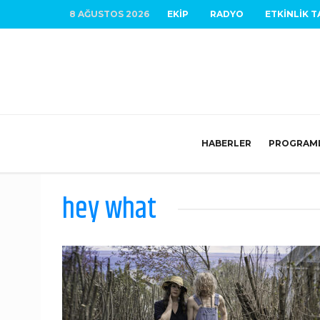
8 AĞUSTOS 2026
EKIP
RADYO
ETKINLIK T
HABERLER
PROGRAM
hey what