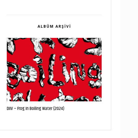
ALBÜM ARŞIVI
DIIV – Frog In Boiling Water (2024)