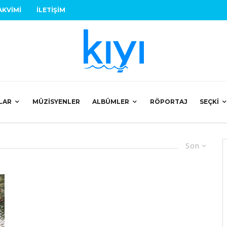
AKVIMI
İLETIŞIM
LAR
MÜZISYENLER
ALBÜMLER
RÖPORTAJ
SEÇKI
Son