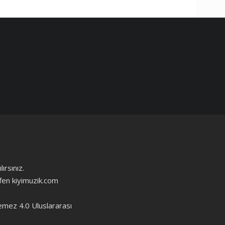
ırsınız.
ütfen kiyimuzik.com
emez 4.0 Uluslararası