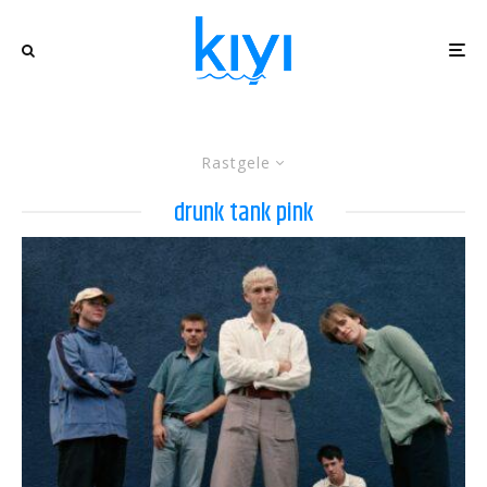
Rastgele
drunk tank pink