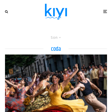
Son
coda