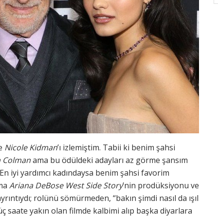
e
Nicole Kidman
’ı izlemiştim. Tabii ki benim şahsi
ia Colman
ama bu ödüldeki adayları az görme şansım
. En iyi yardımcı kadındaysa benim şahsi favorim
ma
Ariana DeBose West Side Story
’nin prodüksiyonu ve
yrıntıydı; rolünü sömürmeden, “bakın şimdi nasıl da ışıl
ç saate yakın olan filmde kalbimi alıp başka diyarlara