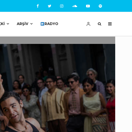
ÇKI
ARŞIV
RADYO