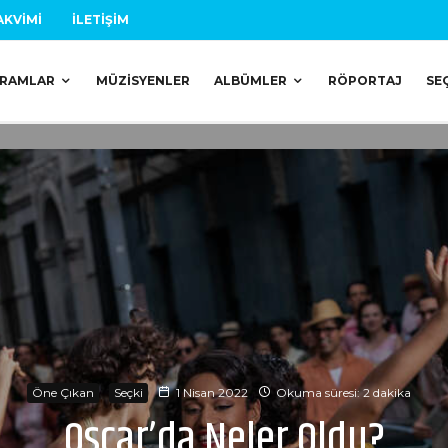
AKVIMI
İLETIŞIM
RAMLAR
MÜZISYENLER
ALBÜMLER
RÖPORTAJ
SE
Öne Çıkan
Seçki
1 Nisan 2022
Okuma süresi: 2 dakika
Oscar’da Neler Oldu?