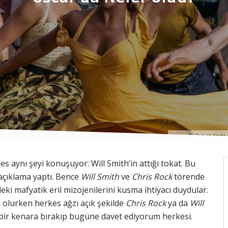
Ariana DeBose as Anita
rkes aynı şeyi konuşuyor: Will Smith’in attığı tokat. Bu
 açıklama yaptı. Bence
Will Smith
ve
Chris Rock
törende
deki mafyatik eril mizojenilerini kusma ihtiyacı duydular.
 olurken herkes ağzı açık şekilde
Chris Rock
ya da
Will
rı bir kenara bırakıp bugüne davet ediyorum herkesi.