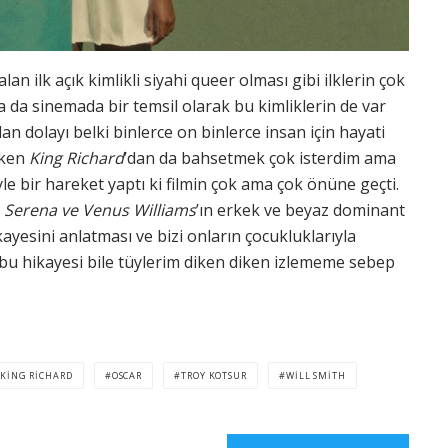
lan ilk açık kimlikli siyahi queer olması gibi ilklerin çok
da sinemada bir temsil olarak bu kimliklerin de var
an dolayı belki binlerce on binlerce insan için hayati
rken
King Richard
’dan da bahsetmek çok isterdim ama
le bir hareket yaptı ki filmin çok ama çok önüne geçti.
a
Serena ve Venus Williams
’ın erkek ve beyaz dominant
kayesini anlatması ve bizi onların çocukluklarıyla
rf bu hikayesi bile tüylerim diken diken izlememe sebep
KING RICHARD
OSCAR
TROY KOTSUR
WILL SMITH