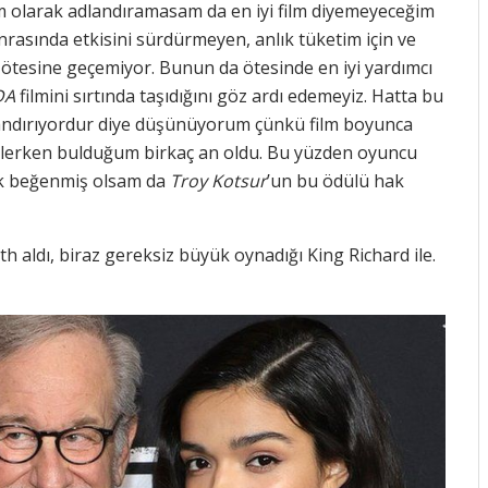
 olarak adlandıramasam da en iyi film diyemeyeceğim
onrasında etkisini sürdürmeyen, anlık tüketim için ve
n ötesine geçemiyor. Bunun da ötesinde en iyi yardımcı
DA
filmini sırtında taşıdığını göz ardı edemeyiz. Hatta bu
mlandırıyordur diye düşünüyorum çünkü film boyunca
eklerken bulduğum birkaç an oldu. Bu yüzden oyuncu
ok beğenmiş olsam da
Troy Kotsur
’un bu ödülü hak
h aldı, biraz gereksiz büyük oynadığı King Richard ile.