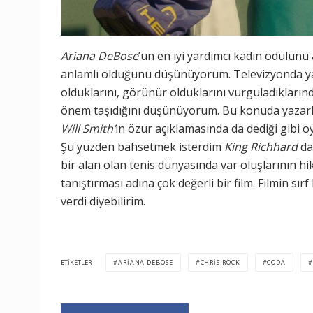
Ariana DeBose
’un en iyi yardımcı kadın ödülünü a
anlamlı olduğunu düşünüyorum. Televizyonda ya 
olduklarını, görünür olduklarını vurguladıklarınd
önem taşıdığını düşünüyorum. Bu konuda yaza
Will Smith’
in özür açıklamasında da dediği gibi öy
Şu yüzden bahsetmek isterdim
King Richhard
d
bir alan olan tenis dünyasında var oluşlarının hi
tanıştırması adına çok değerli bir film. Filmin sı
verdi diyebilirim.
ETIKETLER
ARIANA DEBOSE
CHRIS ROCK
CODA