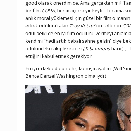
good olarak önerdim de. Ama gerçekten mi? Tam
bir film
CODA
, benim için seyir keyfi olan ama s
anlık moral yüklemesi için güzel bir film olmanı
erkek ödülünü alan
Troy Kotsur
’un rolünün
CO
ödül belki de en iyi film ödülünü vermeyi anla
kendimi “hadi artık babalı sahne gelsin” diye b
ödülündeki rakiplerini de (
J.K Simmons
hariç) ç
ettiğini kabul etmek gerekiyor.
En iyi erkek ödülünü hiç konuşmayalım. (Will Smit
Bence Denzel Washington olmalıydı.)