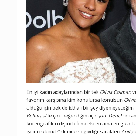
En iyi kadın adaylarından bir tek
Olivia Colman
v
favorim karşısına kim konulursa konulsun
Oliv
olduğu için pek de iddialı bir şey diyemeyeceğim
Belfatast
‘te çok beğendiğim için
Judi Dench
idi a
koreografileri dışında filmdeki en ama en güzel a
ışılım rolümde” demeden giydiği karakteri
Anita
ü