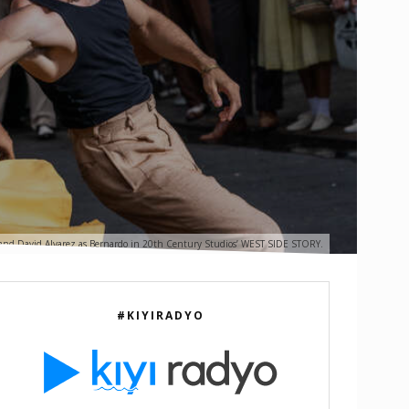
 and David Alvarez as Bernardo in 20th Century Studios’ WEST SIDE STORY.
#KIYIRADYO