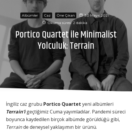
Albümler
Caz
Öne Çıkan
30 Mayıs 2021
Okuma süresi: 2 dakika
Portico Quartet ile Minimalist
Yolculuk: Terrain
İngiliz caz grubu
Portico Quartet
yeni albümleri
Terrain’i
geçtiğimiz Cuma yayımladılar. Pandemi süreci
boyunca kaydedilen birçok albümde görüldüğü gibi,
Terrain
de deneysel yaklaşımın bir ürünü.