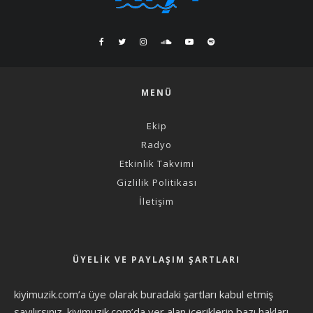
MENÜ
Ekip
Radyo
Etkinlik Takvimi
Gizlilik Politikası
İletişim
ÜYELIK VE PAYLAŞIM ŞARTLARI
kiyimuzik.com’a üye olarak
buradaki şartları
kabul etmiş
sayılırsınız. kiyimuzik.com’da yer alan içeriklerin bazı hakları