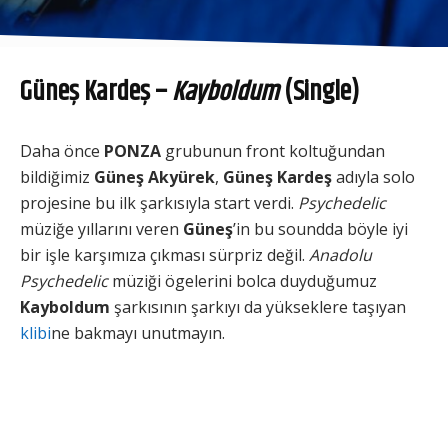
Güneş Kardeş –
Kayboldum
(Single)
Daha önce
PONZA
grubunun front koltuğundan
bildiğimiz
Güneş Akyürek
,
Güneş Kardeş
adıyla solo
projesine bu ilk şarkısıyla start verdi.
Psychedelic
müziğe yıllarını veren
Güneş
’in bu soundda böyle iyi
bir işle karşımıza çıkması sürpriz değil.
Anadolu
Psychedelic
müziği ögelerini bolca duyduğumuz
Kayboldum
şarkısının şarkıyı da yükseklere taşıyan
klibi
ne bakmayı unutmayın.