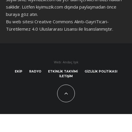
saklıdır. Lütfen kiyimuzik.com dışında paylaşmadan önce
buraya göz atın
.
Bu web sitesi Creative Commons Alıntı-GayriTicari-
Türetilemez 4.0 Uluslararası Lisansı ile lisanslanmıştır.
Web: Andaç Işık
EKIP
RADYO
ETKINLIK TAKVIMI
GIZLILIK POLITIKASI
İLETIŞIM