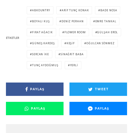
ABKOUNTRY
ARIF TUNÇ KONAK
BADE NOSA
BOYALI KUŞ
DENIZ PERHAN
EMRE TANKAL
FIRAT AĞACIK
FLOWER ROOM
GÜLŞAH EROL
ETIKETLER
GÜNEŞ KARDEŞ
KEŞIF
OĞULCAN SÖNMEZ
SERCAN IKE
SINAĞRIT BABA
TUNÇ AYDOĞMUŞ
YERLI
PAYLAŞ
TWEET
PAYLAŞ
PAYLAŞ