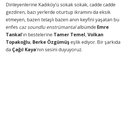
Dinleyenlerine Kadıköy’ü sokak sokak, cadde cadde
gezdiren, bazı yerlerde oturtup ikramını da eksik
etmeyen, bazen telaşlı bazen anın keyfini yaşatan bu
enfes
caz soundlu enstrümantal
albümde
Emre
Tankal
’ın bestelerine
Tamer Temel
,
Volkan
Topakoğlu
,
Berke Özgümüş
eşlik ediyor. Bir şarkıda
da
Çağıl Kaya
’nın sesini duyuyoruz.