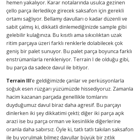
hemen yakalıyor. Karar notalarında usulca gezinen
çello parça ilerledikçe girecek saksafon için gerekli
ortamı sağlıyor. Bellamy davulları o kadar düzenli ve
sabit çalmış ki, dikkatli dinlemediğinizde sample gibi
gelebilir kulağınıza. Bu kısıtlı ama sıkıcılıktan uzak
ritim parçaya üzeri farklı renklerle dolabilecek çok
geniş bir palet sunuyor. Bu palet parça boyunca farklı
enstrümanlarla renkleniyor. Terrain I de olduğu gibi,
bu parça da sadece davul ile bitiyor.
Terrain III
’e geldiğimizde çanlar ve perküsyonlarla
soğuk esen rüzgarı yüzümüzde hissediyoruz. Zamanla
hacim kazanan parçada genellikle tomlarını
duyduğumuz davul biraz daha agresif. Bu parçayı
dinlerken iki şey dikkatimi çekti; diğer iki parça açık
arazi ise bu parça orman ve kesinlikle diğerlerine
oranla daha sabırsız. Öyle ki, tatlı tatlı takılan saksafon
ile bu yorulmak bilmez davullar büyük bir zıtlık