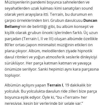
Müzisyenlerin pandemi boyunca sahnelerden ve
seyahatlerden uzak kalması kimi sanatçıları sound
olarak yeni arayışlara itti. Terrain, bu durumun en
çarpıcı örneklerinden biri. Grubun davulcusu
Duncan
Bellamy
’nin de belirttiği gibi, bu albüm konsept ve
kişilik olarak grubun önceki işlerinden farklı. Üç uzun
parçadan (Terrain I, II ve III) oluşan albümde özellikle
80’ler ortası Japon minimalist müziğinin etkileri ön
plana çıkıyor. Albüm, melodilerden ziyade hipnotik
davul ritmleri ve yoğun atmosferik seslerle dinleyiciyi
sürüklüyor. Her parça katman katman ve yavaşça
önümüze seriliyor. Sanki hepimizi aynı kara parçasına
topluyor.
Albümün açılışını yapan
Terrain I
, 19 dakikalık bir
yolculuk. Bu yolculukta davulun ride zilleri bize parça
boyunca eşlik ediyor. Öyle ki, “bu «Terrain» her
neresiyse, kesin bir yerlerinde bir şelale var.”