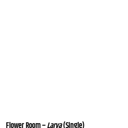
Flower Room –
Larva
(Single)